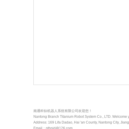
南通科钛机器人系统有限公司欢迎您！
Nantong Branch Titanium Robot System Co., LTD
Address: 169 Lifa Dadao, Hai 'an County, Nantong City, Jian
Email：nthnjd@126.com